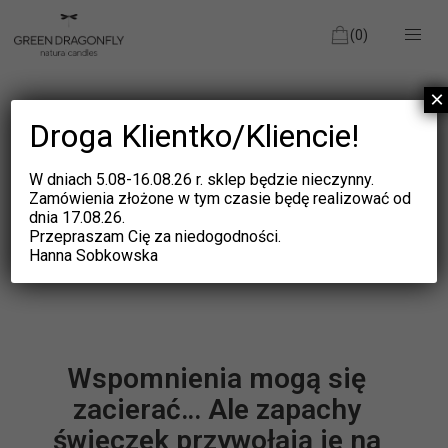
(0)
×
Strona główna
/
Blog
/
Zapachy świeczek Green Dragonfly – poznaj je.
Droga Klientko/Kliencie!
W dniach 5.08-16.08.26 r. sklep będzie nieczynny.
Zamówienia złożone w tym czasie będę realizować od
ZAPACHY ŚWIECZEK GREEN
dnia 17.08.26.
Przepraszam Cię za niedogodności.
DRAGONFLY – POZNAJ JE.
Hanna Sobkowska
Wspomnienia mogą się
zacierać… Ale zapachy
świeczek przywołają je na