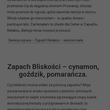
przeniesie Cię do skąpanej słońcem Prowansji, chociaż
mnie przenosi do ogrodu, gdzie lawenda tańczy w słońcu.
Wtedy właśnie go stworzyłam – w upalne, leniwe i
pachnące lato. Zamknęłam te chwile dla Ciebie w Zapachu
Relaksu, dlatego teraz możesz je poczuć:
Świeca sojowa – Zapach Relaksu – świeca mała
Zapach Bliskości – cynamon,
goździk, pomarańcza.
Czy bliskość można oddać za pomocą zapachu? Moja
zaczarowana w wosku opowieść o jesienno-zimowych
wieczorach to ciepło z kominka ogrzewające stopy, kubek
aromatycznej herbaty z przyprawami w dłoniach, to
atmosfera miłości łącząca ludzi w świąteczny czas…