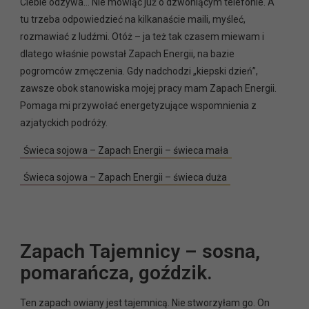
Ciebie odzywa… Nie mówiąc już o dzwoniącym telefonie. A
tu trzeba odpowiedzieć na kilkanaście maili, myśleć,
rozmawiać z ludźmi. Otóż – ja też tak czasem miewam i
dlatego właśnie powstał Zapach Energii, na bazie
pogromców zmęczenia. Gdy nadchodzi „kiepski dzień”,
zawsze obok stanowiska mojej pracy mam Zapach Energii.
Pomaga mi przywołać energetyzujące wspomnienia z
azjatyckich podróży.
Świeca sojowa – Zapach Energii – świeca mała
Świeca sojowa – Zapach Energii – świeca duża
Zapach Tajemnicy – sosna,
pomarańcza, goździk.
Ten zapach owiany jest tajemnicą. Nie stworzyłam go. On