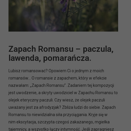
Zapach Romansu – paczula,
lawenda, pomarańcza.
Lubisz romansować? Opowiem Ci o jednym z moich
romansów… O romansie z zapachem, który w efekcie
nazwałam: „Zapach Romansu”. Zadaniem tej kompozycji
jest uwodzenie, a skryty uwodziciel w Zapachu Romansu to
olejek eteryczny paczuli. Czy wiesz, że olejek paczuli
uważany jest za afrodyzjak? Zbliża ludzi do siebie. Zapach
Romansu to niewidzialna siła przyciągania. Kryje się w
nim ekscytacja, szczypta czegoś zakazanego, mgiełka
tajemnicy, a wszystko łączy intymność. Jeśli zapragniesz