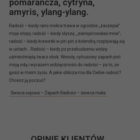
pomarańcza, cytryna,
amyris, ylang-ylang.
Radość – kiedy rano mokra trawa w ogrodzie „zaczepia”
moje stopy, radość – kiedy słyszę: „zainspirowałaś mnie”,
radość – kiedy krewetki w piri-piri z kolendrą rozpływają się
w ustach… Radość – kiedy po przebudzeniu widzę
uśmiechniętą twarz obok. Wesoły, cytrusowy zapach jest
moją odą i wyrazem wdzięczności do radości – za to, że
gości w moim życiu. A jakie oblicza ma dla Ciebie radość?
Chcesz ją poczuć?
Świeca sojowa – Zapach Radości – świeca mała
OPINIE KLIENTÓW